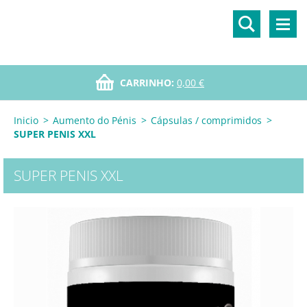
CARRINHO:
0,00 €
Inicio
>
Aumento do Pénis
>
Cápsulas / comprimidos
>
SUPER PENIS XXL
SUPER PENIS XXL