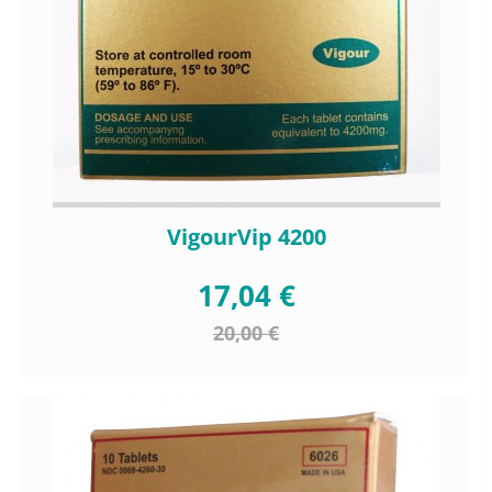
VigourVip 4200
17,04 €
20,00 €