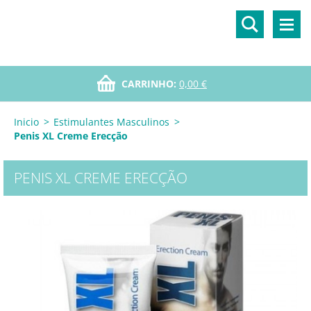
CARRINHO:
0,00 €
Inicio
>
Estimulantes Masculinos
>
Penis XL Creme Erecção
PENIS XL CREME ERECÇÃO