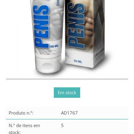
Em stock
Produto n.º:
AD1767
N.º de itens em
5
stock: