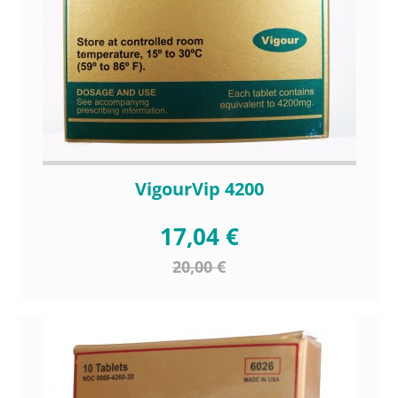
VigourVip 4200
17,04 €
20,00 €