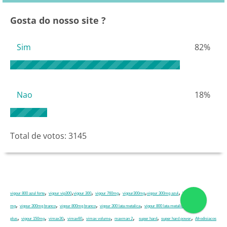
Gosta do nosso site ?
Sim
82%
Nao
18%
Total de votos:
3145
,
,
,
,
,
,
vigour 800 azul forte
vigour vip300
vigour 300
vigour 760mg
vigour300mg
vigour 300mg azul
Vigour 800
,
,
,
,
,
mg
vigour 300mg branco
vigour 800mg branco
vigour 300 lata metalica
vigour 800 lata metalica
vigour
,
,
,
,
,
,
,
,
plus
vigour 150mg
vimax30
vimax60
vimax volume
maxman 2
super hard
super hard power
Afrodisiacos