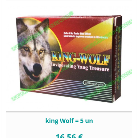
king Wolf = 5 un
16,56 €