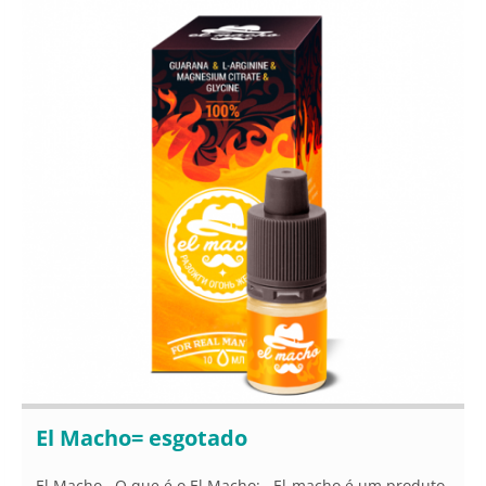
El Macho= esgotado
El Macho O que é o El Macho: El-macho é um produto