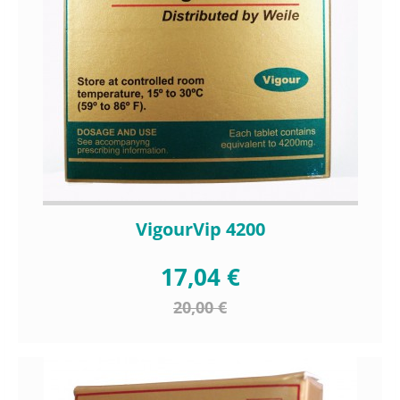
VigourVip 4200
17,04 €
20,00 €