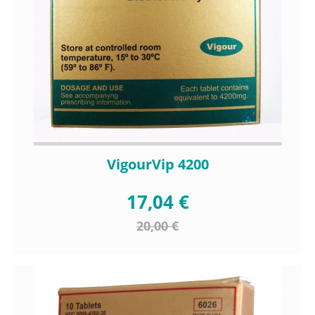
VigourVip 4200
17,04 €
20,00 €