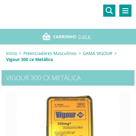
CARRINHO:
0,00 €
Inicio
>
Potenciadores Masculinos
>
GAMA VIGOUR
>
Vigour 300 cx Metálica
VIGOUR 300 CX METÁLICA