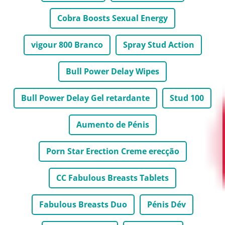
Cobra Boosts Sexual Energy
vigour 800 Branco
Spray Stud Action
Bull Power Delay Wipes
Bull Power Delay Gel retardante
Stud 100
Aumento de Pénis
Porn Star Erection Creme erecção
CC Fabulous Breasts Tablets
Fabulous Breasts Duo
Pénis Dév