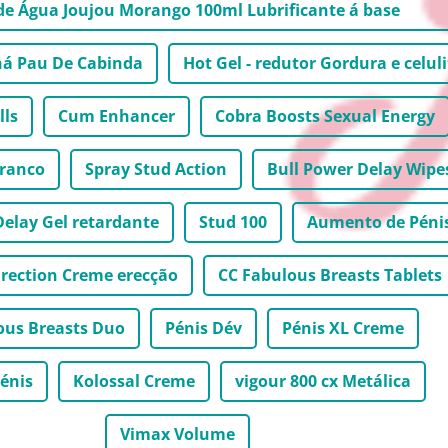
de Água Joujou Morango 100ml Lubrificante á base
á Pau De Cabinda
Hot Gel - redutor Gordura e celuli
lls
Cum Enhancer
Cobra Boosts Sexual Energy
Branco
Spray Stud Action
Bull Power Delay Wipe
Delay Gel retardante
Stud 100
Aumento de Péni
Erection Creme erecção
CC Fabulous Breasts Tablets
ous Breasts Duo
Pénis Dév
Pénis XL Creme
énis
Kolossal Creme
vigour 800 cx Metálica
Vimax Volume