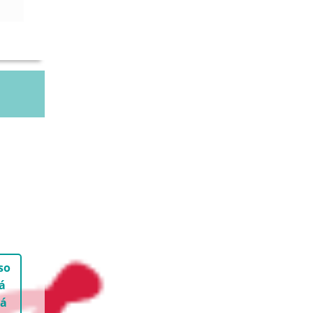
so
á
 á