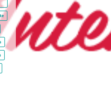
te
s
s