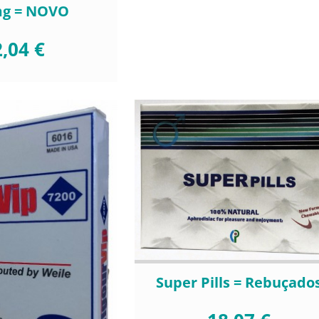
mg = NOVO
,04 €
Super Pills = Rebuçado