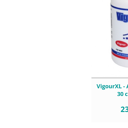
VigourXL -
30 
23