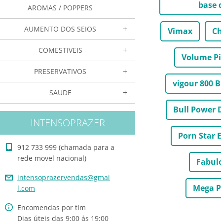
base 
AROMAS / POPPERS
AUMENTO DOS SEIOS
Vimax
Ch
COMESTIVEIS
Volume Pi
PRESERVATIVOS
vigour 800 
SAUDE
Bull Power 
INTENSOPRAZER
Porn Star 
912 733 999 (chamada para a
rede movel nacional)
Fabul
intensop
razerven
das@gmai
Mega P
l.com
Encomendas por tlm
Dias úteis das 9:00 ás 19:00