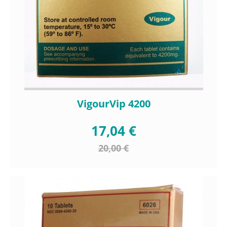
VigourVip 4200
17,04 €
20,00 €