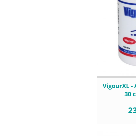
VigourXL -
30 
23