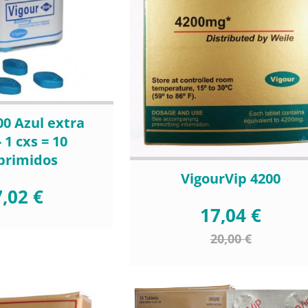
00 Azul extra
- 1 cxs = 10
primidos
VigourVip 4200
,02 €
17,04 €
20,00 €