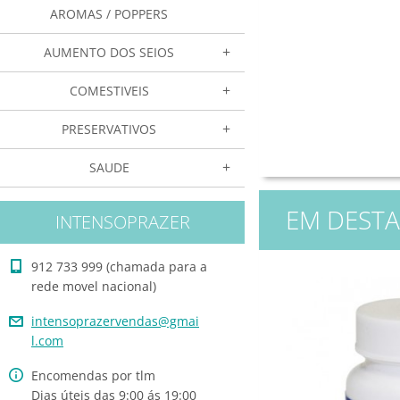
AROMAS / POPPERS
AUMENTO DOS SEIOS
COMESTIVEIS
PRESERVATIVOS
SAUDE
EM DEST
INTENSOPRAZER
912 733 999 (chamada para a
rede movel nacional)
intensop
razerven
das@gmai
l.com
Encomendas por tlm
Dias úteis das 9:00 ás 19:00