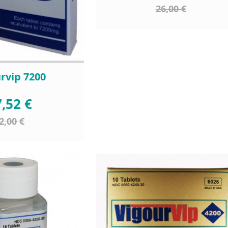
26,00 €
rvip 7200
,52 €
2,00 €