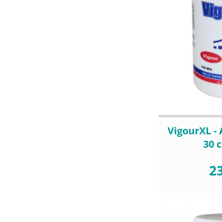
VigourXL -
30 
23