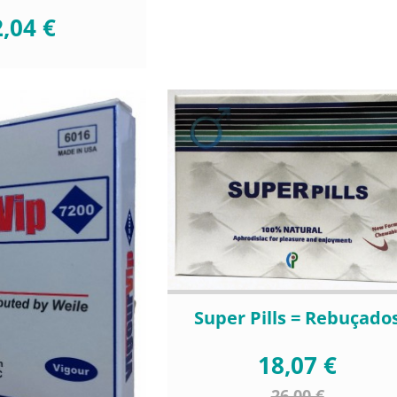
,04 €
Super Pills = Rebuçado
18,07 €
26,00 €