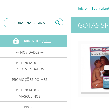
Inicio
>
Estimulan
GOTAS SP
CARRINHO:
0,00 €
»» NOVIDADES ««
POTENCIADORES
RECOMENDADOS
PROMOÇÕES DO MÊS
POTENCIADORES
MASCULINOS
PROZIS