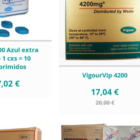
00 Azul extra
- 1 cxs = 10
primidos
VigourVip 4200
,02 €
17,04 €
20,00 €