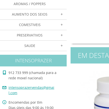
AROMAS / POPPERS
AUMENTO DOS SEIOS
COMESTIVEIS
PRESERVATIVOS
SAUDE
EM DEST
INTENSOPRAZER
912 733 999 (chamada para a
rede movel nacional)
intensop
razerven
das@gmai
l.com
Encomendas por tlm
Dias úteis das 9:00 ás 19:00