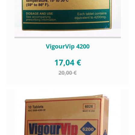
VigourVip 4200
17,04 €
20,00 €