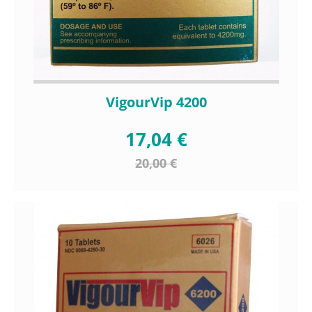
VigourVip 4200
17,04 €
20,00 €