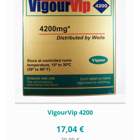
VigourVip 4200
17,04 €
20,00 €