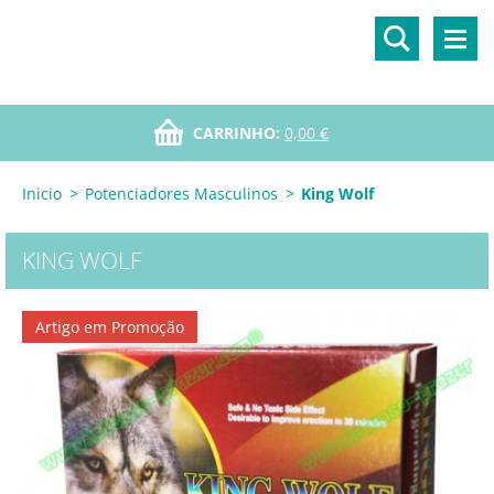
CARRINHO:
0,00 €
Inicio
>
Potenciadores Masculinos
>
King Wolf
KING WOLF
Artigo em Promoção