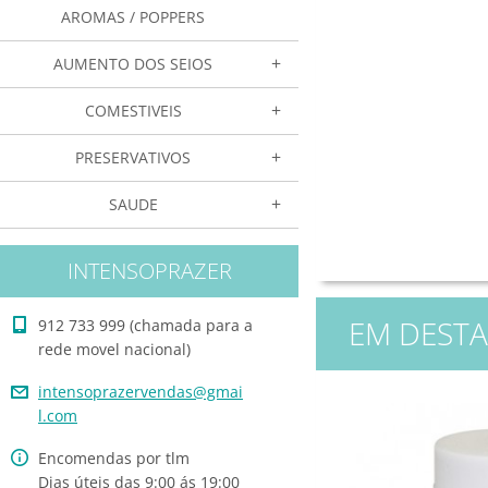
AROMAS / POPPERS
AUMENTO DOS SEIOS
COMESTIVEIS
PRESERVATIVOS
SAUDE
INTENSOPRAZER
EM DEST
912 733 999 (chamada para a
rede movel nacional)
intensop
razerven
das@gmai
l.com
Encomendas por tlm
Dias úteis das 9:00 ás 19:00