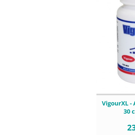
VigourXL -
30 
23