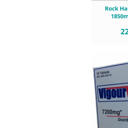
Rock H
1850
22