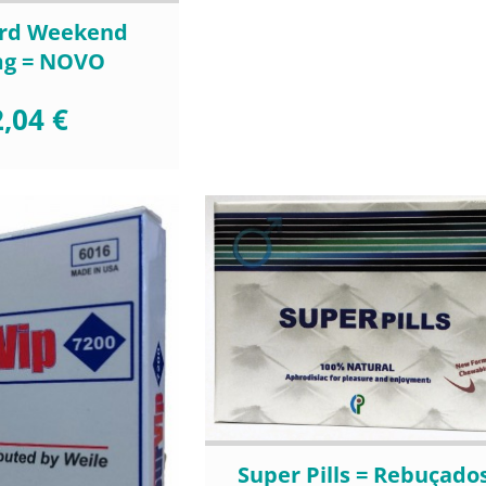
ard Weekend
mg = NOVO
,04 €
Super Pills = Rebuçado