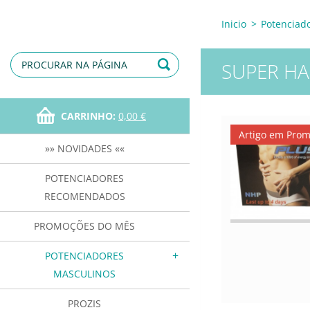
Inicio
>
Potenciad
SUPER H
CARRINHO:
0,00 €
Artigo em Pro
»» NOVIDADES ««
POTENCIADORES
RECOMENDADOS
PROMOÇÕES DO MÊS
POTENCIADORES
MASCULINOS
PROZIS