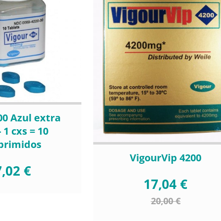
00 Azul extra
- 1 cxs = 10
primidos
VigourVip 4200
,02 €
17,04 €
20,00 €