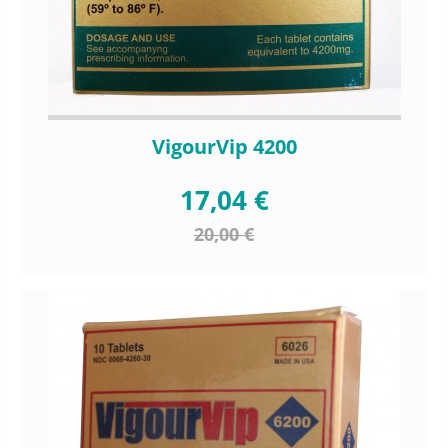
VigourVip 4200
17,04 €
20,00 €