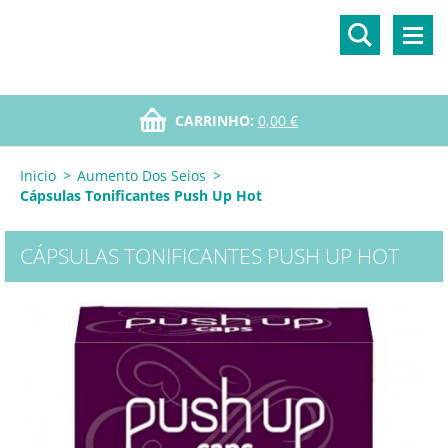
CARRINHO:
0,00 €
Inicio
>
Aumento Dos Seios
>
Cápsulas Tonificantes Push Up Hot
CÁPSULAS TONIFICANTES PUSH UP HOT