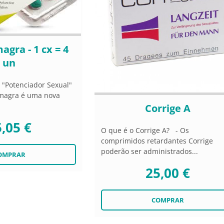
gra - 1 cx = 4
un
Potenciador Sexual"
magra é uma nova
Corrige A
,05 €
O que é o Corrige A? - Os
comprimidos retardantes Corrige
poderão ser administrados...
25,00 €