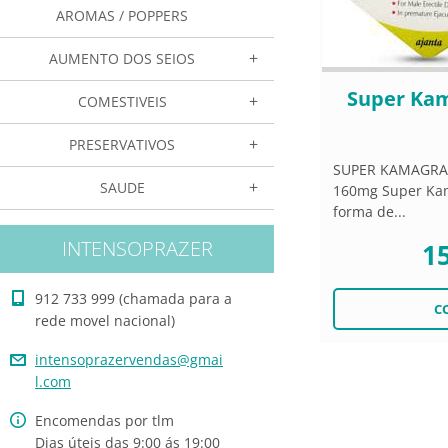
AROMAS / POPPERS
AUMENTO DOS SEIOS
Super Kama
COMESTIVEIS
PRESERVATIVOS
SUPER KAMAGRA "
SAUDE
160mg Super Ka
forma de...
INTENSOPRAZER
15
912 733 999 (chamada para a
rede movel nacional)
intensop
razerven
das@gmai
l.com
Encomendas por tlm
Dias úteis das 9:00 ás 19:00