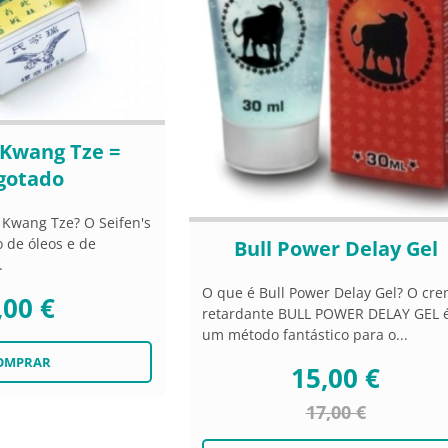
 Kwang Tze =
gotado
 Kwang Tze? O Seifen's
o de óleos e de
Bull Power Delay Gel
.
O que é Bull Power Delay Gel? O cr
,00 €
retardante BULL POWER DELAY GEL 
um método fantástico para o...
15,00 €
17,00 €