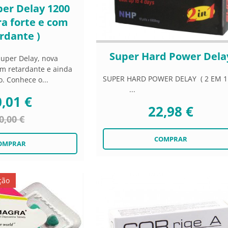
per Delay 1200
ra forte e com
rdante )
Super Hard Power Dela
uper Delay, nova
m retardante e ainda
SUPER HARD POWER DELAY ( 2 EM 1
. Conhece o...
...
,01 €
22,98 €
0,00 €
ção