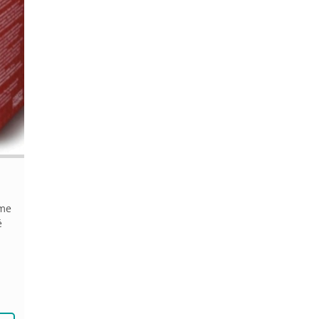
eme
é