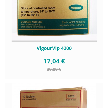
VigourVip 4200
17,04 €
20,00 €