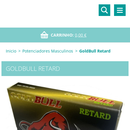
CARRINHO:
0,00 €
Inicio
>
Potenciadores Masculinos
>
GoldBull Retard
GOLDBULL RETARD