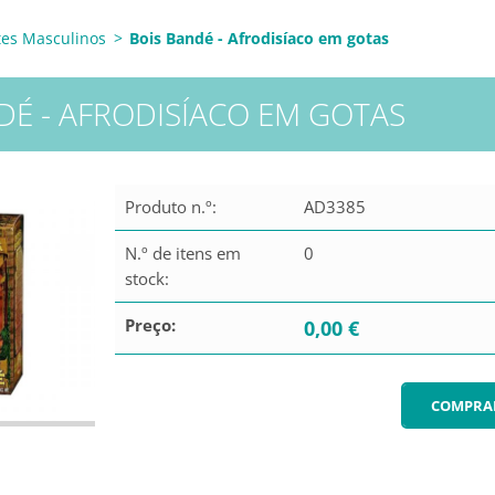
tes Masculinos
>
Bois Bandé - Afrodisíaco em gotas
DÉ - AFRODISÍACO EM GOTAS
Produto n.º:
AD3385
N.º de itens em
0
stock:
Preço:
0,00 €