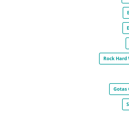
E
Rock Hard
Gotas 
S