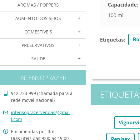
Capacidade:
AROMAS / POPPERS
100 ml.
AUMENTO DOS SEIOS
COMESTIVEIS
Bo
Etiquetas
:
PRESERVATIVOS
SAUDE
INTENSOPRAZER
ETIQUETA
912 733 999 (chamada para a
rede movel nacional)
intensop
razerven
das@gmai
l.com
Vigourv
Encomendas por tlm
Dias úteis das 9:00 ás 19:00
Penisex