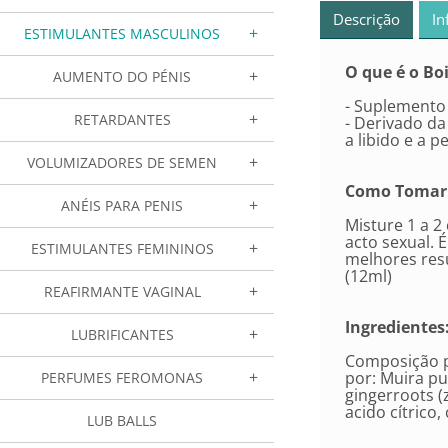
Descrição
In
ESTIMULANTES MASCULINOS
O que é o Bo
AUMENTO DO PÉNIS
- Suplemento 
RETARDANTES
- Derivado da
a libido e a 
VOLUMIZADORES DE SEMEN
Como Tomar
ANÉIS PARA PENIS
Misture 1 a 2
acto sexual. 
ESTIMULANTES FEMININOS
melhores res
(12ml)
REAFIRMANTE VAGINAL
Ingredientes
LUBRIFICANTES
Composição p
por: Muira p
PERFUMES FEROMONAS
gingerroots (
acido cítrico
LUB BALLS