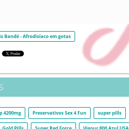
is Bandé - Afrodisíaco em gotas
S
ip 4200mg
Preservativos Sex 4 Fun
super pills
Gold Pills
Super Red Force
Vigour 800 Azul USA