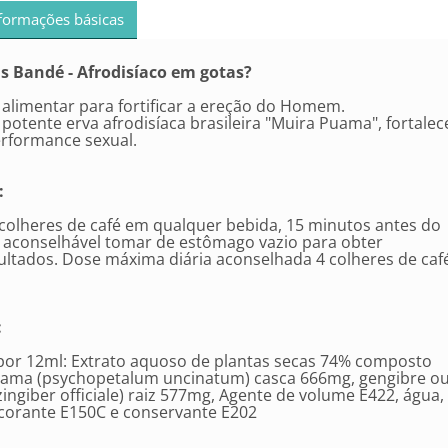
formações básicas
is Bandé - Afrodisíaco em gotas?
alimentar para fortificar a ereção do Homem.
 potente erva afrodisíaca brasileira "Muira Puama", fortalec
performance sexual.
:
 colheres de café em qualquer bebida, 15 minutos antes do
É aconselhável tomar de estômago vazio para obter
ultados. Dose máxima diária aconselhada 4 colheres de caf
:
or 12ml: Extrato aquoso de plantas secas 74% composto
uama (psychopetalum uncinatum) casca 666mg, gengibre o
zingiber officiale) raiz 577mg, Agente de volume E422, água,
, corante E150C e conservante E202