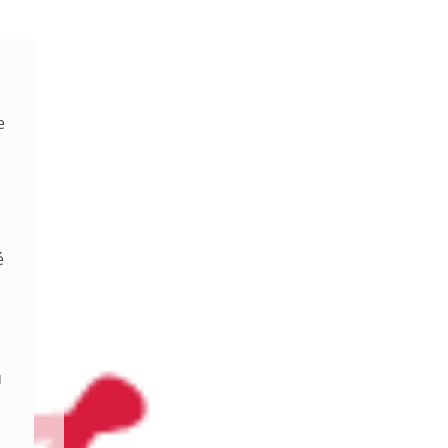
e
é
u