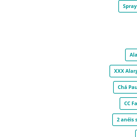
Spray
Al
XXX Alar
Chá Pau
CC Fa
2 anéis 