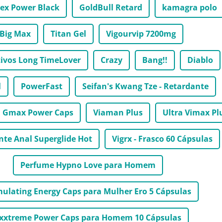
Sex Power Black
GoldBull Retard
kamagra polo
Big Max
Titan Gel
Vigourvip 7200mg
tivos Long TimeLover
Crazy
Bang!!
Diablo
l
PowerFast
Seifan's Kwang Tze - Retardante
Gmax Power Caps
Viaman Plus
Ultra Vimax Pl
nte Anal Superglide Hot
Vigrx - Frasco 60 Cápsulas
Perfume Hypno Love para Homem
mulating Energy Caps para Mulher Ero 5 Cápsulas
xxtreme Power Caps para Homem 10 Cápsulas