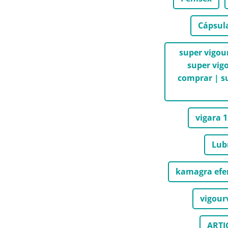
Cápsula
super vigour
super vig
comprar | su
vigara 
Lub
kamagra efe
vigour
ARTI