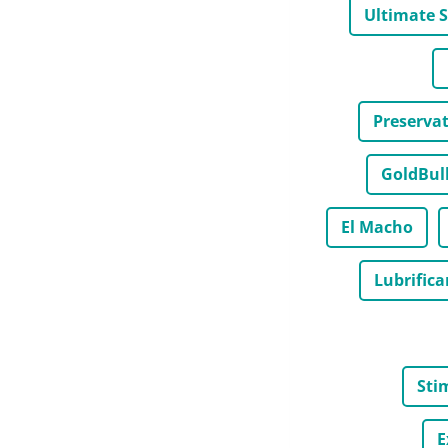
Ultimate 
Preserva
GoldBul
El Macho
Lubrifica
Sti
E