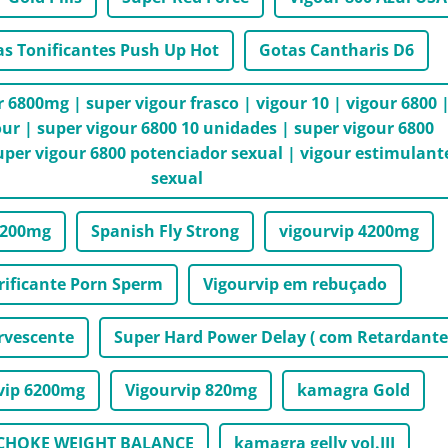
s Tonificantes Push Up Hot
Gotas Cantharis D6
 6800mg | super vigour frasco | vigour 10 | vigour 6800 
our | super vigour 6800 10 unidades | super vigour 6800
per vigour 6800 potenciador sexual | vigour estimulant
sexual
1200mg
Spanish Fly Strong
vigourvip 4200mg
rificante Porn Sperm
Vigourvip em rebuçado
rvescente
Super Hard Power Delay ( com Retardante
vip 6200mg
Vigourvip 820mg
kamagra Gold
CHOKE WEIGHT BALANCE
kamagra gelly vol.III