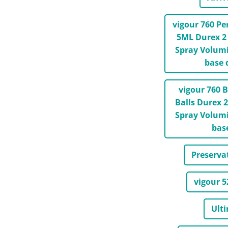
vigour 760 P
5ML Durex 2 
Spray Volumi
base 
vigour 760 B
Balls Durex 
Spray Volumi
bas
Preserva
vigour 5
Ult