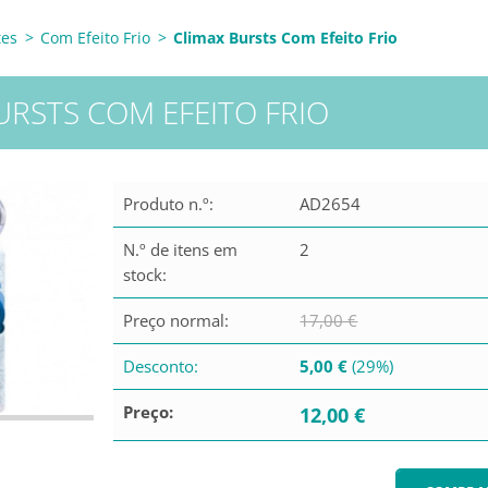
tes
>
Com Efeito Frio
>
Climax Bursts Com Efeito Frio
URSTS COM EFEITO FRIO
Produto n.º:
AD2654
N.º de itens em
2
stock:
Preço normal:
17,00 €
Desconto:
5,00 €
(29%)
Preço:
12,00 €