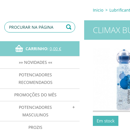
Inicio
>
Lubrifican
CLIMAX B
CARRINHO:
0,00 €
»» NOVIDADES ««
POTENCIADORES
RECOMENDADOS
PROMOÇÕES DO MÊS
POTENCIADORES
MASCULINOS
Em stock
PROZIS