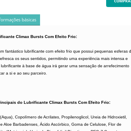
formações básicas
ificante Climax Bursts Com Efeito Frio:
m fantástico lubrificante com efeito frio que possui pequenas esferas 
refresca os seus sentidos, permitindo uma experiência mais intensa e
 lubrificante à base de água irá gerar uma sensação de arrefecimento
car a si e ao seu parceiro.
rincipais do Lubrificante Climax Bursts Com Efeito Frio:
(Aqua), Copolímero de Acrilates, Propilenoglicol, Ureia de Hidroxietil,
e Aloe Barbadenses, Ácido Ascórbico, Goma de Celulose, Flor de