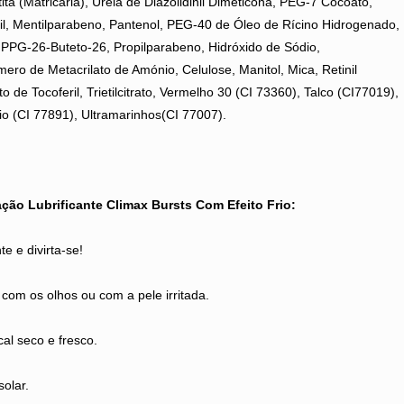
ta (Matricaria), Ureia de Diazolidinil Dimeticona, PEG-7 Cocoato,
il, Mentilparabeno, Pantenol, PEG-40 de Óleo de Rícino Hidrogenado,
, PPG-26-Buteto-26, Propilparabeno, Hidróxido de Sódio,
mero de Metacrilato de Amónio, Celulose, Manitol, Mica, Retinil
to de Tocoferil, Trietilcitrato, Vermelho 30 (CI 73360), Talco (CI77019),
io (CI 77891), Ultramarinhos(CI 77007).
ação Lubrificante Climax Bursts Com Efeito Frio:
te e divirta-se!
 com os olhos ou com a pele irritada.
al seco e fresco.
solar.