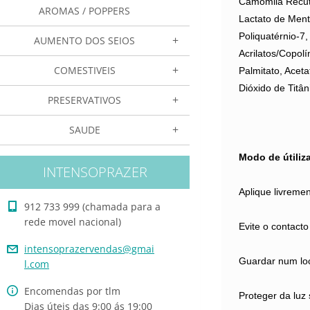
Camomila Recuti
AROMAS / POPPERS
Lactato de Ment
Poliquatérnio-7
AUMENTO DOS SEIOS
Acrilatos/Copolí
COMESTIVEIS
Palmitato, Aceta
Dióxido de Titân
PRESERVATIVOS
SAUDE
Modo de útiliz
INTENSOPRAZER
Aplique livremen
912 733 999 (chamada para a
rede movel nacional)
Evite o contacto
intensop
razerven
das@gmai
Guardar num loc
l.com
Encomendas por tlm
Proteger da luz 
Dias úteis das 9:00 ás 19:00