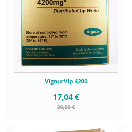
VigourVip 4200
17,04 €
20,00 €