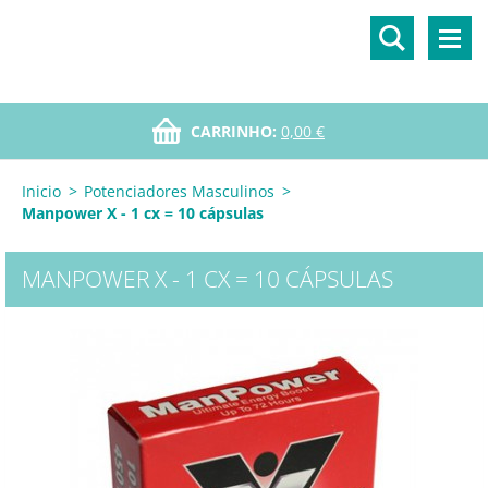
CARRINHO:
0,00 €
Inicio
>
Potenciadores Masculinos
>
Manpower X - 1 cx = 10 cápsulas
MANPOWER X - 1 CX = 10 CÁPSULAS