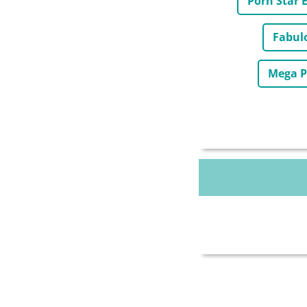
Porn Star 
Fabul
Mega P