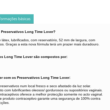
formações básicas
 Preservativos Long Time Lover?
 látex, lubrificados, com reservatório, 52 mm de largura, com
sos. Graças a esta nova fórmula terá um prazer mais duradouro.
vos Long Time Lover são compostos por:
er com os Preservativos Long Time Lover:
reservativos num local fresco e seco afastado da luz solar.
to com lubrificantes oleosos/ gordurosos ou supositórios vaginais.
contraceptivos oferece a melhor protecção somente no acto vaginal.
e produto contraceptivo garante uma segurança de 100% contra
ecções.