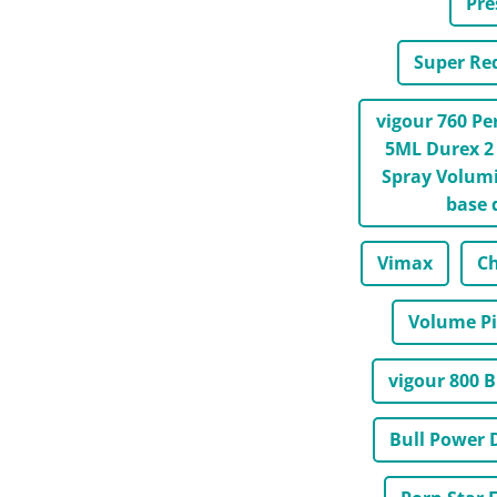
Pre
Super Re
vigour 760 P
5ML Durex 2 
Spray Volumi
base 
Vimax
Ch
Volume Pi
vigour 800 
Bull Power 