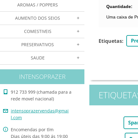
AROMAS / POPPERS
Quantidade:
Uma caixa de Pr
AUMENTO DOS SEIOS
COMESTIVEIS
Pr
Etiquetas
:
PRESERVATIVOS
SAUDE
INTENSOPRAZER
ETIQUETA
912 733 999 (chamada para a
rede movel nacional)
intensop
razerven
das@gmai
l.com
Spa
Encomendas por tlm
Dias úteis das 9:00 ás 19:00