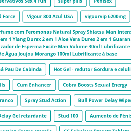
servativos Sex 4 Fun
super pills
Penisex
d Force
Vigour 800 Azul USA
vigourvip 6200mg
erfume com Feromonas Natural Spray Shiatsu Man Inten
em 1 Ylang Durex 2 em 1 Aloe Vera Durex 2 em 1 Guaran
zador de Esperma Excite Man Volume 30ml Lubrificante
de Água Joujou Morango 100ml Lubrificante á base
á Pau De Cabinda
Hot Gel - redutor Gordura e celuli
lls
Cum Enhancer
Cobra Boosts Sexual Energy
Branco
Spray Stud Action
Bull Power Delay Wipe
Delay Gel retardante
Stud 100
Aumento de Péni