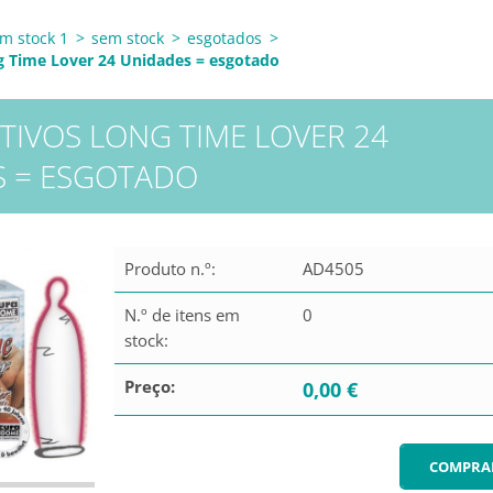
m stock 1
>
sem stock
>
esgotados
>
g Time Lover 24 Unidades = esgotado
TIVOS LONG TIME LOVER 24
S = ESGOTADO
Produto n.º:
AD4505
N.º de itens em
0
stock:
Preço:
0,00 €