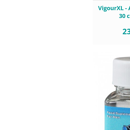
VigourXL -
30 
23