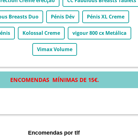
Erection Creme erecção
CC Fabulous Breasts Tablets
ous Breasts Duo
Pénis Dév
Pénis XL Creme
énis
Kolossal Creme
vigour 800 cx Metálica
Vimax Volume
ENCOMENDAS MÍNIMAS DE 15€.
Encomendas por tlf