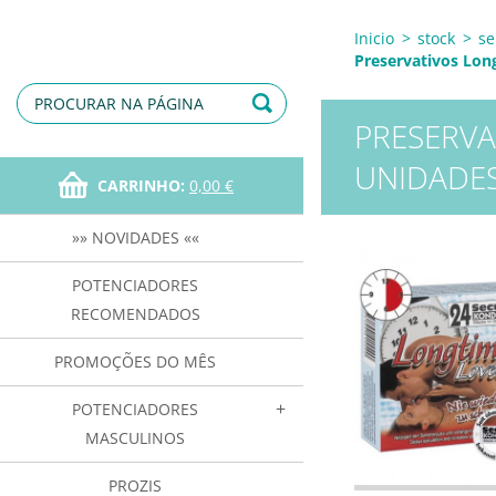
Inicio
>
stock
>
se
Preservativos Lon
PRESERVA
UNIDADE
CARRINHO:
0,00 €
»» NOVIDADES ««
POTENCIADORES
RECOMENDADOS
PROMOÇÕES DO MÊS
POTENCIADORES
MASCULINOS
PROZIS