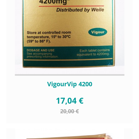
VigourVip 4200
17,04 €
20,00 €