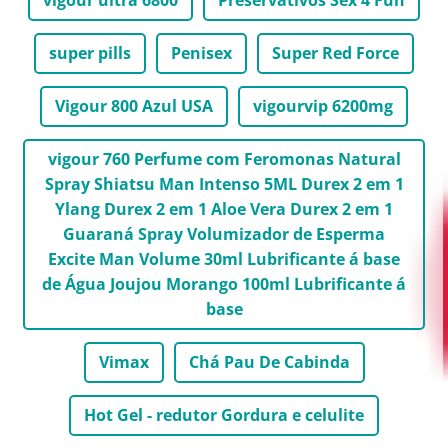
vigour ultra 6800
Preservativos Sex 4 Fun
super pills
Penisex
Super Red Force
Vigour 800 Azul USA
vigourvip 6200mg
vigour 760 Perfume com Feromonas Natural
Spray Shiatsu Man Intenso 5ML Durex 2 em 1
Ylang Durex 2 em 1 Aloe Vera Durex 2 em 1
Guaraná Spray Volumizador de Esperma
Excite Man Volume 30ml Lubrificante á base
de Água Joujou Morango 100ml Lubrificante á
base
Vimax
Chá Pau De Cabinda
Hot Gel - redutor Gordura e celulite