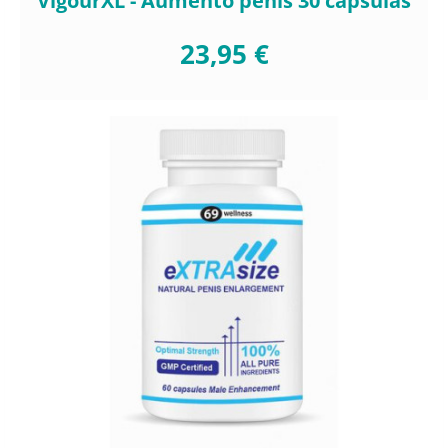
VigourXL - Aumento penis 30 cápsulas
23,95 €