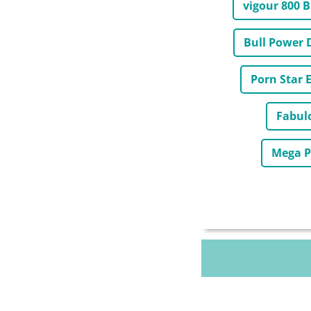
vigour 800 
Bull Power 
Porn Star 
Fabul
Mega P