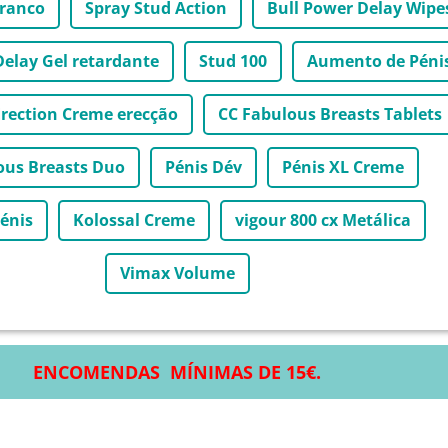
Branco
Spray Stud Action
Bull Power Delay Wipe
Delay Gel retardante
Stud 100
Aumento de Péni
Erection Creme erecção
CC Fabulous Breasts Tablets
ous Breasts Duo
Pénis Dév
Pénis XL Creme
énis
Kolossal Creme
vigour 800 cx Metálica
Vimax Volume
ENCOMENDAS MÍNIMAS DE 15€.