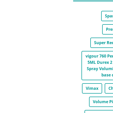
Spa
Pre
Super Re
vigour 760 P
5ML Durex 2 
Spray Volumi
base 
Vimax
Ch
Volume Pi