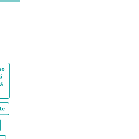
so
á
 á
te