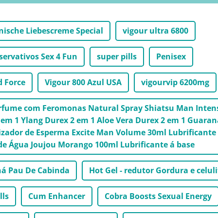
nische Liebescreme Special
vigour ultra 6800
servativos Sex 4 Fun
super pills
Penisex
d Force
Vigour 800 Azul USA
vigourvip 6200mg
erfume com Feromonas Natural Spray Shiatsu Man Inten
em 1 Ylang Durex 2 em 1 Aloe Vera Durex 2 em 1 Guaran
zador de Esperma Excite Man Volume 30ml Lubrificante
de Água Joujou Morango 100ml Lubrificante á base
á Pau De Cabinda
Hot Gel - redutor Gordura e celuli
lls
Cum Enhancer
Cobra Boosts Sexual Energy