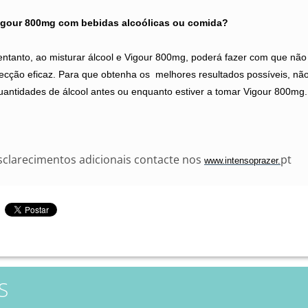
igour 800mg com bebidas alcoólicas ou comida?
entanto, ao misturar álcool e Vigour 800mg, poderá fazer com que não
cção eficaz. Para que obtenha os melhores resultados possíveis, nã
antidades de álcool antes ou enquanto estiver a tomar Vigour 800mg.
sclarecimentos adicionais contacte nos
pt
www.intensoprazer.
S