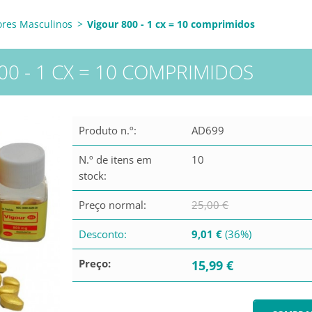
ores Masculinos
>
Vigour 800 - 1 cx = 10 comprimidos
00 - 1 CX = 10 COMPRIMIDOS
Produto n.º:
AD699
N.º de itens em
10
stock:
Preço normal:
25,00 €
Desconto:
9,01 €
(36%)
Preço:
15,99 €