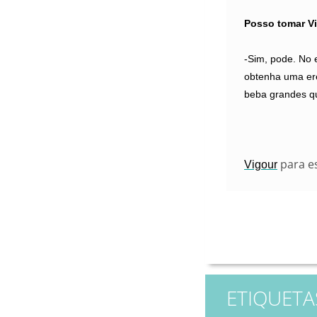
Posso tomar V
-Sim, pode. No 
obtenha uma ere
beba grandes qu
para e
Vigour
ETIQUETA