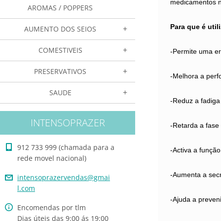
medicamentos n
AROMAS / POPPERS
Para que é uti
AUMENTO DOS SEIOS
COMESTIVEIS
-Permite uma er
PRESERVATIVOS
-Melhora a perf
SAUDE
-Reduz a fadiga
INTENSOPRAZER
-Retarda a fase
912 733 999 (chamada para a
-Activa a função
rede movel nacional)
-Aumenta a secr
intensop
razerven
das@gmai
l.com
-Ajuda a preven
Encomendas por tlm
Dias úteis das 9:00 ás 19:00