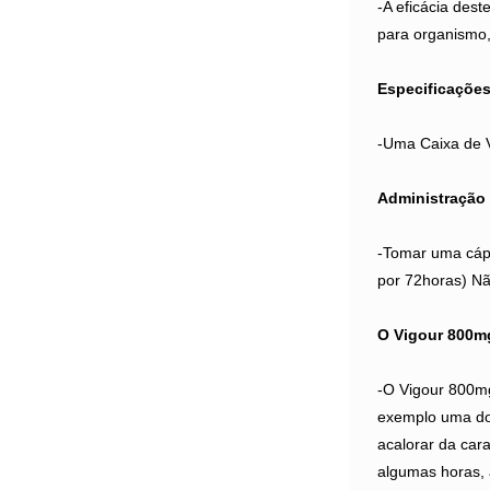
-A eficácia des
para organismo
Especificaçõe
-Uma Caixa de 
Administração
-Tomar uma cáps
por 72horas) Nã
O Vigour 800m
-O Vigour 800mg
exemplo uma dor
acalorar da car
algumas horas, 