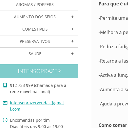
Para que é u
AROMAS / POPPERS
AUMENTO DOS SEIOS
-Permite uma
COMESTIVEIS
-Melhora a p
PRESERVATIVOS
-Reduz a fadi
SAUDE
-Retarda a fa
INTENSOPRAZER
-Activa a fun
912 733 999 (chamada para a
-Aumenta a se
rede movel nacional)
intensop
razerven
das@gmai
-Ajuda a prev
l.com
Encomendas por tlm
Como tomar 
Dias úteis das 9:00 ás 19:00