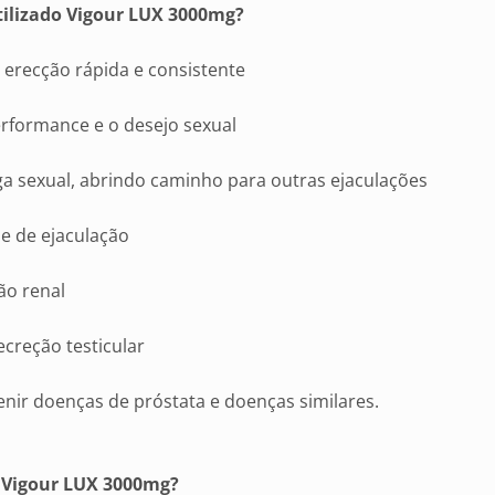
tilizado Vigour LUX 3000mg?
 erecção rápida e consistente
erformance e o desejo sexual
ga sexual, abrindo caminho para outras ejaculações
se de ejaculação
ção renal
creção testicular
enir doenças de próstata e doenças similares.
Vigour LUX 3000mg?