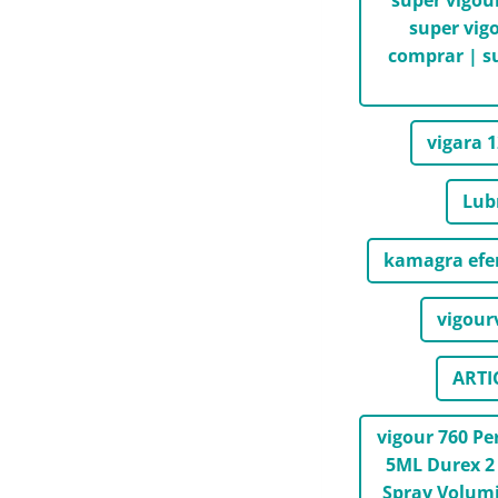
super vig
comprar | su
vigara 
Lub
kamagra efe
vigour
ARTI
vigour 760 P
5ML Durex 2 
Spray Volumi