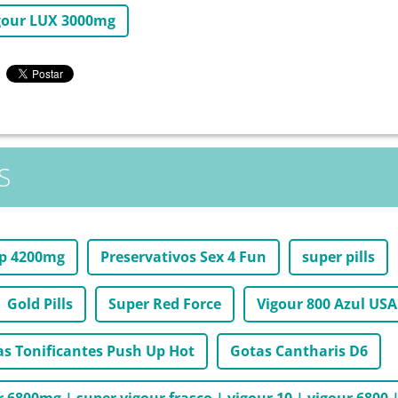
gour LUX 3000mg
S
ip 4200mg
Preservativos Sex 4 Fun
super pills
Gold Pills
Super Red Force
Vigour 800 Azul USA
s Tonificantes Push Up Hot
Gotas Cantharis D6
 6800mg | super vigour frasco | vigour 10 | vigour 6800 