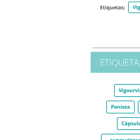
Vi
Etiquetas
:
ETIQUETA
Vigourv
Penisex
Cápsula
super vigour