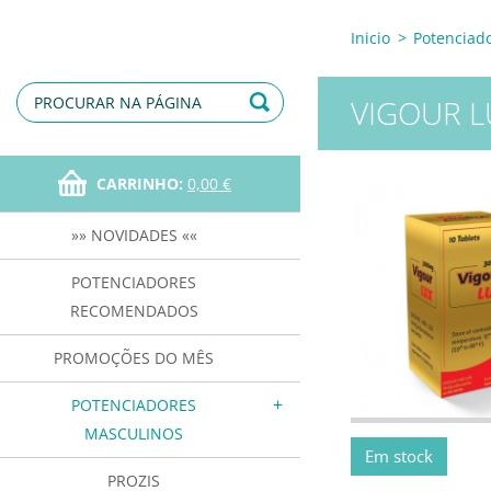
Inicio
>
Potenciad
VIGOUR L
CARRINHO:
0,00 €
»» NOVIDADES ««
POTENCIADORES
RECOMENDADOS
PROMOÇÕES DO MÊS
POTENCIADORES
MASCULINOS
Em stock
PROZIS