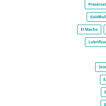
Preserva
GoldBul
El Macho
Lubrifica
Sti
E
E