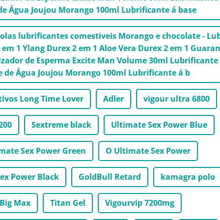
de Água Joujou Morango 100ml Lubrificante á base
olas lubrificantes comestiveis Morango e chocolate - Lu
2 em 1 Ylang Durex 2 em 1 Aloe Vera Durex 2 em 1 Guara
zador de Esperma Excite Man Volume 30ml Lubrificante
e de Água Joujou Morango 100ml Lubrificante á b
tivos Long Time Lover
Adler
vigour ultra 6800
200
Sextreme black
Ultimate Sex Power Blue
imate Sex Power Green
O Ultimate Sex Power
Sex Power Black
GoldBull Retard
kamagra polo
Big Max
Titan Gel
Vigourvip 7200mg