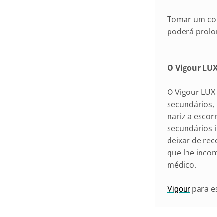
Tomar um com
poderá prolo
O Vigour LUX
O Vigour LUX
secundários,
nariz a escor
secundários 
deixar de rec
que lhe inco
médico.
para e
Vigour