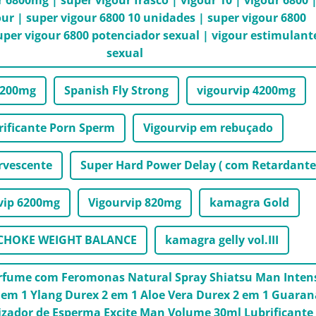
our | super vigour 6800 10 unidades | super vigour 6800
per vigour 6800 potenciador sexual | vigour estimulant
sexual
1200mg
Spanish Fly Strong
vigourvip 4200mg
rificante Porn Sperm
Vigourvip em rebuçado
rvescente
Super Hard Power Delay ( com Retardante
vip 6200mg
Vigourvip 820mg
kamagra Gold
CHOKE WEIGHT BALANCE
kamagra gelly vol.III
erfume com Feromonas Natural Spray Shiatsu Man Inten
em 1 Ylang Durex 2 em 1 Aloe Vera Durex 2 em 1 Guaran
zador de Esperma Excite Man Volume 30ml Lubrificante