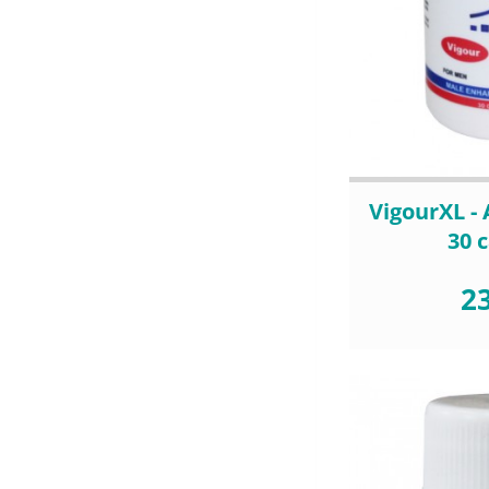
VigourXL -
30 
23