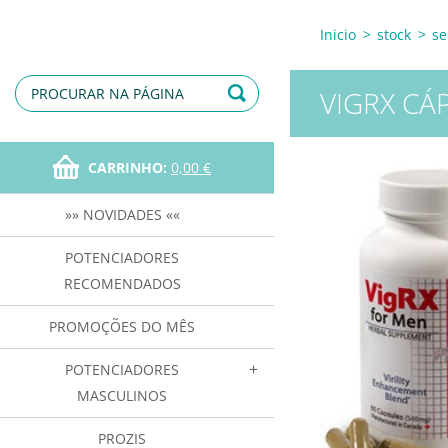
Inicio
>
stock
>
se
VIGRX CÁ
CARRINHO:
0,00 €
»» NOVIDADES ««
POTENCIADORES
RECOMENDADOS
PROMOÇÕES DO MÊS
POTENCIADORES
MASCULINOS
PROZIS