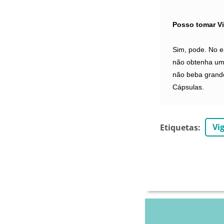
Posso tomar V
Sim, pode. No e
não obtenha uma
não beba grande
Cápsulas.
Vi
Etiquetas
: