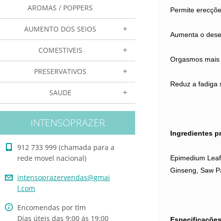
AROMAS / POPPERS
Permite erecçõe
AUMENTO DOS SEIOS
Aumenta o dese
COMESTIVEIS
Orgasmos mais 
PRESERVATIVOS
Reduz a fadiga 
SAUDE
INTENSOPRAZER
Ingredientes p
912 733 999 (chamada para a
rede movel nacional)
Epimedium Leaf 
Ginseng, Saw Pa
intensop
razerven
das@gmai
l.com
Encomendas por tlm
Dias úteis das 9:00 ás 19:00
Especificações