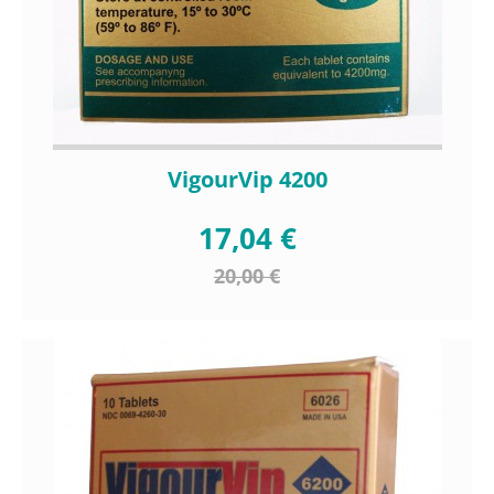
VigourVip 4200
17,04 €
20,00 €