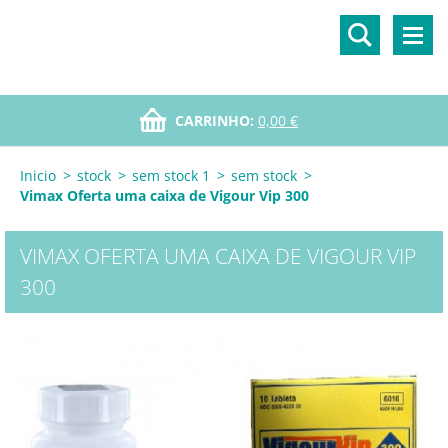
CARRINHO:
0,00 €
Inicio
>
stock
>
sem stock 1
>
sem stock
>
Vimax Oferta uma caixa de Vigour Vip 300
VIMAX OFERTA UMA CAIXA DE VIGOUR VIP
300