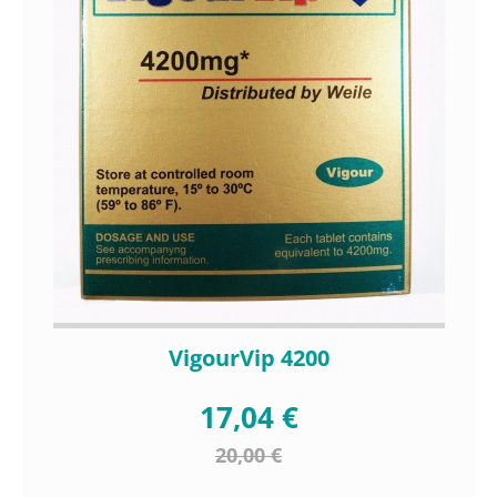
VigourVip 4200
17,04 €
20,00 €